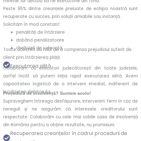
minime, iar decizia să fie executorie din fond.
Peste 95% dintre creanțele preluate de echipa noastră sunt
recuperate cu succes, prin soluții amiabile sau instanță.
Solicităm în mod constant:
penalități de întârziere
dobânzi penalizatoare
cheltuieli de judecată
Toate acestea au rolul de a compensa prejudiciul suferit de
client prin întârzierea plății.
Executarea silită
Colaborăm cu executori judecătorești din toate județele,
astfel încât să putem iniția rapid executarea silită. Avem
capacitatea logistică de a interveni imediat, indiferent de
localizarea debitorului.
Procedură de insolvență? Suntem acolo!
Supraveghem întreaga desfășurare, intervenim ferm în caz de
nereguli și ne asigurăm că interesele creditorului sunt
respectate. Colaborăm cu cele mai solide case de insolvență
din România pentru a obține rezultate, nu promisiuni.
Recuperarea creanțelor în cadrul procedurii de