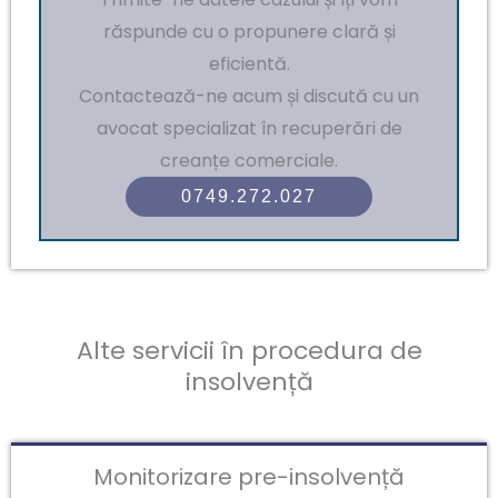
răspunde cu o propunere clară și
eficientă.
Contactează-ne acum și discută cu un
avocat specializat în recuperări de
creanțe comerciale.
0749.272.027
Alte servicii în procedura de
insolvență
Monitorizare pre-insolvență