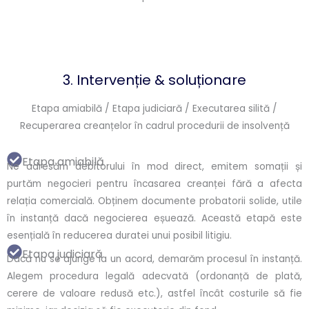
3. Intervenție & soluționare
Etapa amiabilă / Etapa judiciară / Executarea silită /
Recuperarea creanțelor în cadrul procedurii de insolvență
Etapa amiabilă
Ne adresăm debitorului în mod direct, emitem somații și
purtăm negocieri pentru încasarea creanței fără a afecta
relația comercială. Obținem documente probatorii solide, utile
în instanță dacă negocierea eșuează. Această etapă este
esențială în reducerea duratei unui posibil litigiu.
Etapa judiciară
Dacă nu se ajunge la un acord, demarăm procesul în instanță.
Alegem procedura legală adecvată (ordonanță de plată,
cerere de valoare redusă etc.), astfel încât costurile să fie