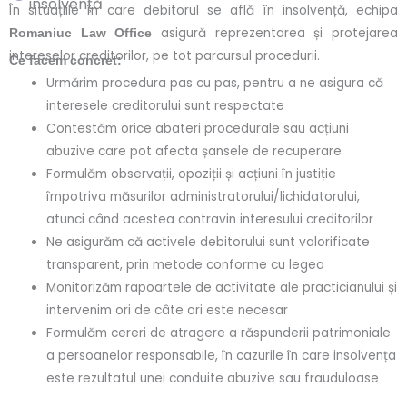
insolvență
În situațiile în care debitorul se află în insolvență, echipa
asigură reprezentarea și protejarea
Romaniuc Law Office
intereselor creditorilor, pe tot parcursul procedurii.
Ce facem concret:
Urmărim procedura pas cu pas, pentru a ne asigura că
interesele creditorului sunt respectate
Contestăm orice abateri procedurale sau acțiuni
abuzive care pot afecta șansele de recuperare
Formulăm observații, opoziții și acțiuni în justiție
împotriva măsurilor administratorului/lichidatorului,
atunci când acestea contravin interesului creditorilor
Ne asigurăm că activele debitorului sunt valorificate
transparent, prin metode conforme cu legea
Monitorizăm rapoartele de activitate ale practicianului și
intervenim ori de câte ori este necesar
Formulăm cereri de atragere a răspunderii patrimoniale
a persoanelor responsabile, în cazurile în care insolvența
este rezultatul unei conduite abuzive sau frauduloase