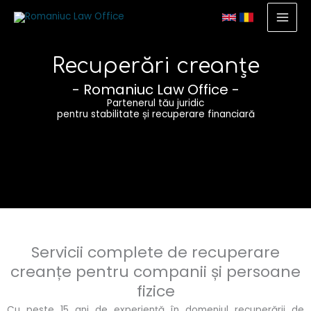
Skip
MAI
to
MEN
content
Recuperări creanțe
- Romaniuc Law Office -
Partenerul tău juridic
pentru stabilitate și recuperare financiară
Servicii complete de recuperare
creanțe pentru companii și persoane
fizice
Cu peste 15 ani de experiență în domeniul recuperării de