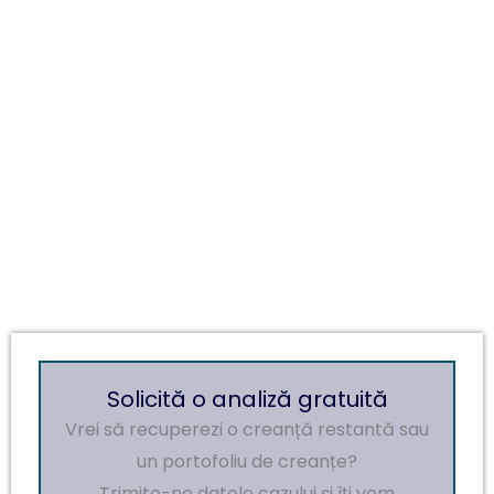
Poziția noastră:
„
Nu ne limităm la formalități – acționăm concret ori de câte
ori procedura de insolvență nu se derulează în mod
transparent sau echitabil. Pentru noi, protejarea intereselor
”
creditorilor nu este opțională, ci esențială
Solicită o analiză gratuită
Vrei să recuperezi o creanță restantă sau
un portofoliu de creanțe?
Trimite-ne datele cazului și îți vom